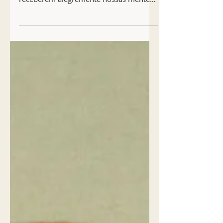
Seja o que for que eu sabia, farei meu
melhor para transmitir a vocês, se as
receberem alegremente nossas mentes
farão, então, uma...