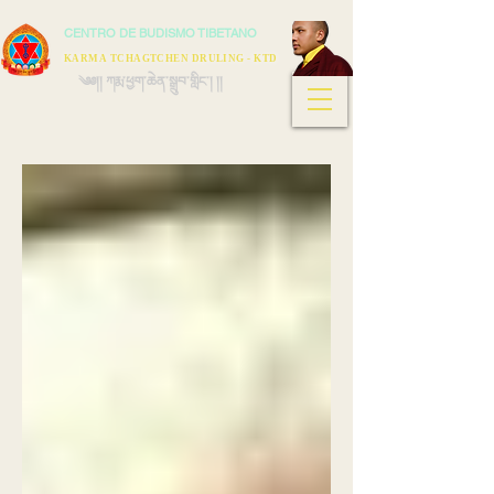
CENTRO DE BUDISMO TIBETANO
KARMA TCHAGTCHEN DRULING - KTD
༄༅།། ཀརྨ་ཕྱག་ཆེན་སྒྲུབ་གླིང་། །།