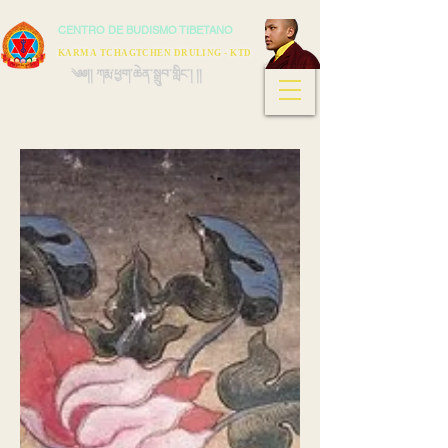
CENTRO DE BUDISMO TIBETANO
KARMA TCHAGTCHEN DRULING - KTD
༄༅།། ཀརྨ་ཕྱག་ཆེན་སྒྲུབ་གླིང་། །།