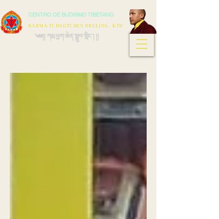
CENTRO DE BUDISMO TIBETANO
KARMA TCHAGTCHEN DRULING - KTD
༄༅།། ཀརྨ་ཕྱག་ཆེན་སྒྲུབ་གླིང་། །།