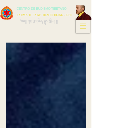
CENTRO DE BUDISMO TIBETANO
KARMA TCHAGTCHEN DRULING - KTD
༄༅།། ཀརྨ་ཕྱག་ཆེན་སྒྲུབ་གླིང་། །།