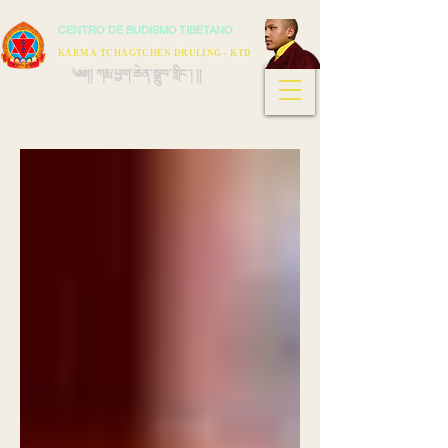
CENTRO DE BUDISMO TIBETANO
KARMA TCHAGTCHEN DRULING - KTD
༄༅།། ཀརྨ་ཕྱག་ཆེན་སྒྲུབ་གླིང་། །།