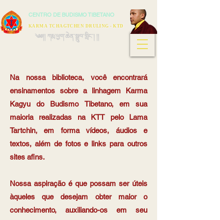
CENTRO DE BUDISMO TIBETANO
KARMA TCHAGTCHEN DRULING - KTD
༄༅།། ཀརྨ་ཕྱག་ཆེན་སྒྲུབ་གླིང་། །།
Na nossa biblioteca, você encontrará
ensinamentos sobre a linhagem Karma
Kagyu do Budismo Tibetano, em sua
maioria realizadas na KTT pelo Lama
Tartchin, em forma vídeos, áudios e
textos, além de fotos e links para outros
sites afins.
Nossa aspiração é que possam ser úteis
àqueles que desejam obter maior o
conhecimento, auxiliando-os em seu