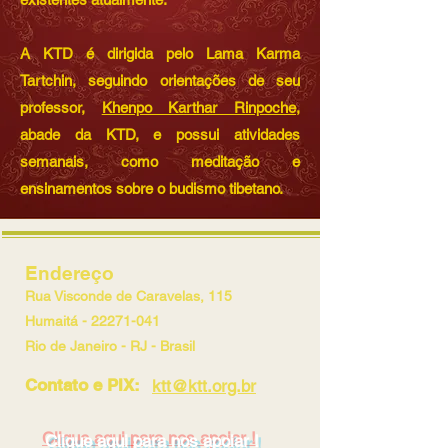
A KTD é dirigida pelo Lama Karma
Tartchin, seguindo orientações de seu
professor,
Khenpo Karthar Rinpoche
,
abade da KTD, e possui atividades
semanais, como meditação e
ensinamentos sobre o budismo tibetano.
Endereço
Rua Visconde de Caravelas, 115
Humaitá -
22271-041
Rio de Janeiro - RJ - Brasil
Contato e PIX:
ktt@ktt.org.br
Clique aqui para nos apoiar !