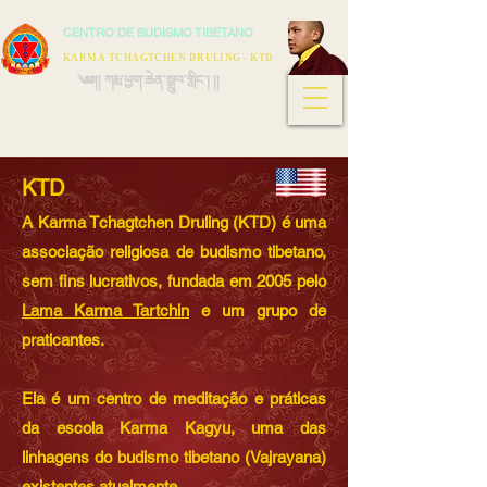
CENTRO DE BUDISMO TIBETANO
KARMA TCHAGTCHEN DRULING - KTD
༄༅།། ཀརྨ་ཕྱག་ཆེན་སྒྲུབ་གླིང་། །།
KTD
A Karma Tchagtchen Druling (KTD) é uma
associação religiosa de budismo tibetano,
sem fins lucrativos, fundada em 2005 pelo
Lama Karma Tartchin
e um grupo de
praticantes.
Ela é um centro de meditação e práticas
da escola Karma Kagyu, uma das
linhagens do budismo tibetano (Vajrayana)
existentes atualmente.