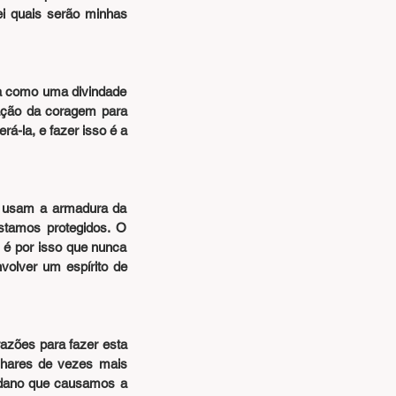
i quais serão minhas 
a como uma divindade 
ação da coragem para 
á-la, e fazer isso é a 
 usam a armadura da 
tamos protegidos. O 
 é por isso que nunca 
olver um espírito de 
zões para fazer esta 
lhares de vezes mais 
dano que causamos a 