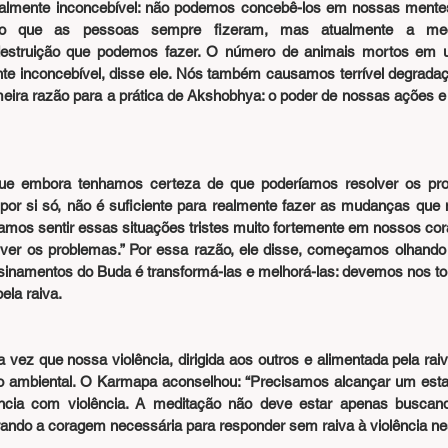
eralmente inconcebível: não podemos concebê-los em nossas mentes
 o que as pessoas sempre fizeram, mas atualmente a mec
destruição que podemos fazer. O número de animais mortos em 
e inconcebível, disse ele. Nós também causamos terrível degradaç
imeira razão para a prática de Akshobhya: o poder de nossas ações e
ue embora tenhamos certeza de que poderíamos resolver os pro
or si só, não é suficiente para realmente fazer as mudanças que no
mos sentir essas situações tristes muito fortemente em nossos cora
lver os problemas.” Por essa razão, ele disse, começamos olhando
ensinamentos do Buda é transformá-las e melhorá-las: devemos nos t
ela raiva.
 vez que nossa violência, dirigida aos outros e alimentada pela raiv
o ambiental. O Karmapa aconselhou: “Precisamos alcançar um esta
ncia com violência. A meditação não deve estar apenas buscand
do a coragem necessária para responder sem raiva à violência ne