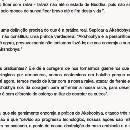
icar com raiva - talvez não até o estado de Buddha, pois não se
pelo menos de nunca ficar bravo até o fim desta vida ”.
ma definição precisa do que é a prática real. Suplicar a Akshobhy
 não constituiu uma prática verdadeira. “Akshobhya é a personific
é agora, provavelmente não tentamos fazê-lo; ele nos encoraja a super
 Akshobhya ”
s praticantes? Ele dá a coragem de nos tornarmos guerreiros que
otegidos por armaduras, somos destemidos em batalha porque es
é agora, temos medo de lutar com a nossa raiva, atacar de frente e
hobhya nos dá coragem para enfrentar a nossa raiva, para desenv
é bem diferente do esforço militar de derrotar os outros”.
ue ele geralmente encoraja a prática de Akshobhya, citando três ra
azão é que “devido ao progresso tecnológico, nossas ações são mi
m no passado, a ponto de nossa destruição do meio ambiente e o 