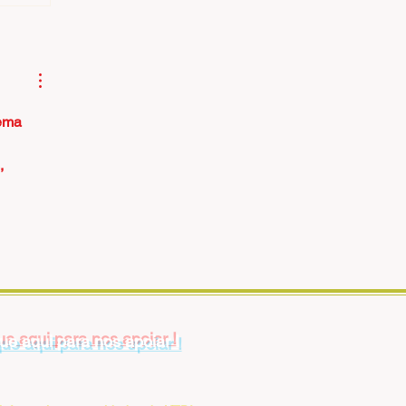
ema 
 
, 
ue aqui para nos apoiar !