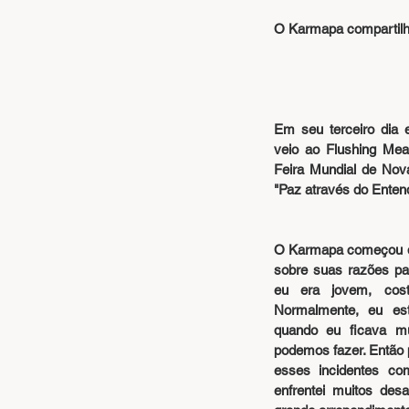
O Karmapa compartilh
Em seu terceiro dia 
veio ao Flushing Me
Feira Mundial de Nova
"Paz através do Enten
O Karmapa começou diz
sobre suas razões par
eu era jovem, cost
Normalmente, eu e
quando eu ficava mu
podemos fazer. Então p
esses incidentes co
enfrentei muitos desaf