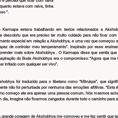
e percebi que ficar com raiva 
uanto estava com raiva, tinha 
sso ”.
o Karmapa estava trabalhando em textos relacionados a Akshob
a e descobriu que era preciso ter muito cuidado para não ficar com
mento especial em relação a Akshobhya, e uma vez que começou a s
capaz de controlar meu temperamento”. Inspirado por esse ensina
aprender mais sobre Akshobhya . O Karmapa disse que sentia que 
aspiração do Buda Akshobhya era o compromisso: “Agora que me to
ar irritado com qualquer ser vivo”.
obhya foi traduzido para o tibetano como “Mitrukpa”, que signific
nte não foi perturbada por nenhuma das emoções aflitivas. “Esta é 
 “no começo ele era apenas uma pessoa comum. Nós mesmos achamos
 dia, imagine não ficarmos zangados durante todo o caminho para a 
 grande coragem de Akshobhya me comoveu e me fez sentir que tal