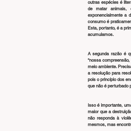
outras espécies é lit
de matar animais,
exponencialmente a 
consumo é praticament
Esta, portanto, é a pr
acumulamos.
A segunda razão é q
“nossa compreensão, p
meio ambiente. Precisa
a resolução para reso
pois o princípio dos 
que não é perturbado p
Isso é importante, uma
maior que a destruiçã
não responda à violê
mesmos, mas encontran