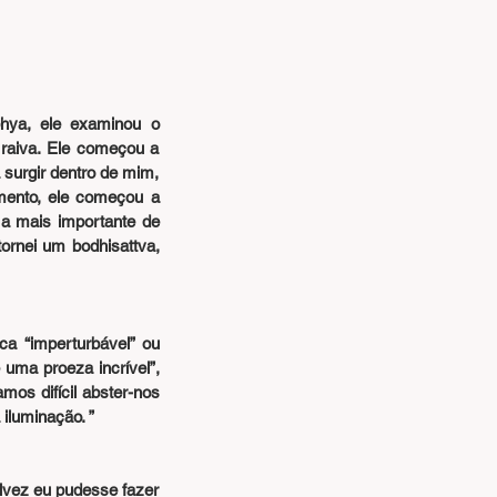
hya, ele examinou o 
 raiva. Ele começou a 
urgir dentro de mim, 
mento, ele começou a 
a mais importante de 
rnei um bodhisattva, 
a “imperturbável” ou 
uma proeza incrível”, 
 difícil abster-nos 
iluminação. ”
vez eu pudesse fazer 