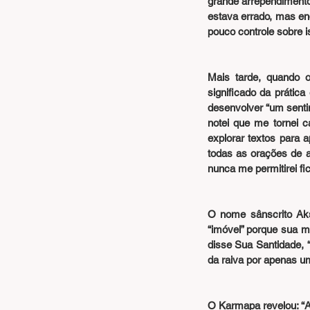
grande arrependimento 
estava errado, mas enq
pouco controle sobre i
Mais tarde, quando 
significado da prátic
desenvolver “um senti
notei que me tornei 
explorar textos para 
todas as orações de 
nunca me permitirei fic
O nome sânscrito Aksh
“imóvel” porque sua me
disse Sua Santidade,
da raiva por apenas um
O Karmapa revelou: “A