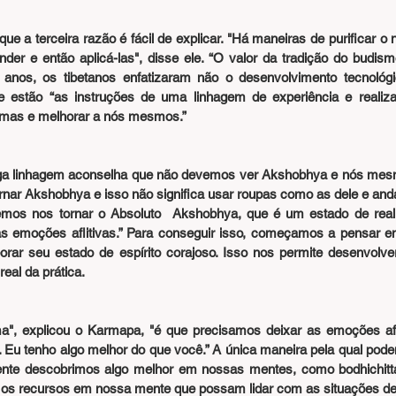
 a terceira razão é fácil de explicar. "Há maneiras de purificar o 
er e então aplicá-las", disse ele. “O valor da tradição do budismo
anos, os tibetanos enfatizaram não o desenvolvimento tecnológico
e estão “as instruções de uma linhagem de experiência e realiza
emas e melhorar a nós mesmos.”
nga linhagem aconselha que não devemos ver Akshobhya e nós mes
nar Akshobhya e isso não significa usar roupas como as dele e anda
os nos tornar o Absoluto  Akshobhya, que é um estado de realiz
as emoções aflitivas.” Para conseguir isso, começamos a pensar 
rar seu estado de espírito corajoso. Isso nos permite desenvolver 
real da prática.
", explicou o Karmapa, "é que precisamos deixar as emoções afli
 Eu tenho algo melhor do que você.” A única maneira pela qual pode
mente descobrimos algo melhor em nossas mentes, como bodhichitt
os recursos em nossa mente que possam lidar com as situações de 