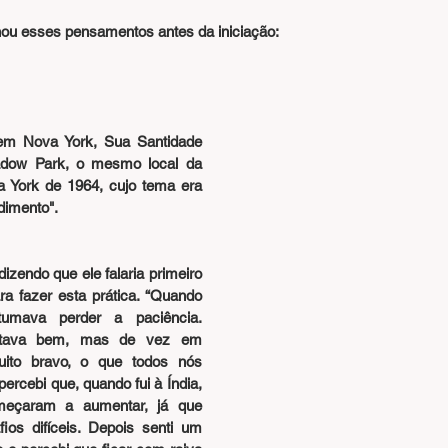
ou esses pensamentos antes da iniciação:
em Nova York, Sua Santidade 
adow Park, o mesmo local da 
 York de 1964, cujo tema era 
dimento".
endo que ele falaria primeiro 
a fazer esta prática. “Quando 
umava perder a paciência. 
stava bem, mas de vez em 
ito bravo, o que todos nós 
ercebi que, quando fui à Índia, 
meçaram a aumentar, já que 
ios difíceis. Depois senti um 