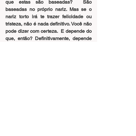
que estas são baseadas?  São 
baseadas no próprio nariz. Mas se o 
nariz torto irá te trazer felicidade ou 
tristeza, não é nada definitivo. Você não 
pode dizer com certeza.  E depende do 
que, então? Definitivamente, depende 
da sua mente. Portanto, a coisa 
principal é a mente. Mas o nariz ajuda. 
Se você não tiver um nariz, essas duas 
percepções não surgirão, por não ter a 
base para as percepções surgirem, não 
há nariz. Esse é o primeiro nível de 
inteligência, é como uma base, mas se 
a pessoa vai mais fundo dentro desta 
base ela desaparece. Isso libera os 
venenos mentais. Caso queira explicar, 
é a visão da vacuidade. Esse é um nível 
avançado de inteligência.