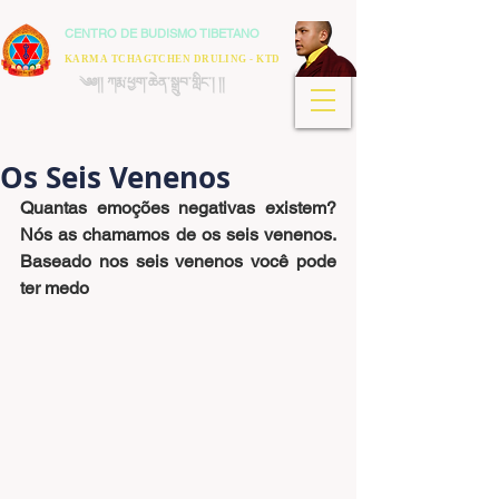
CENTRO DE BUDISMO TIBETANO
KARMA TCHAGTCHEN DRULING - KTD
༄༅།། ཀརྨ་ཕྱག་ཆེན་སྒྲུབ་གླིང་། །།
Os Seis Venenos
Quantas emoções negativas existem? 
Nós as chamamos de os seis venenos. 
Baseado nos seis venenos você pode 
ter medo 