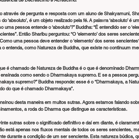
do através de pergunta e resposta com um aluno de Shakyamuni, Shar
o ‘absoluto’, é um objeto realizado pela fé. A palavra ‘absoluto’ é u
 uma pessoa entende o ‘absoluto’?” Buddha: “É entendido ser o ‘ele
cientes”. Então Sharibu perguntou: “O ‘elemento’ dos seres sencien
 Como uma pessoa deve entender o ‘elemento’ dos seres sencientes?
 o entenda, como Natureza de Buddha, que existe no continuum men
 que é chamado de Natureza de Buddha é o que é denominado Dharm
 ensinada como sendo o Dharmakaya supremo. E se a pessoa pergun
akaya supremo?” Buddha responde: esse é o “Dharmakaya, a Natur
cado do que é chamado Dharmakaya”.
inou desta maneira em muitos sutras. Agora estamos falando sobre i
inamentos, a roda do Dharma que distingue as características.
o está apenas nos fluxos mentais de todos os seres sencientes, ma
nte durante a condição de um ser senciente. Esta natureza búdica, q