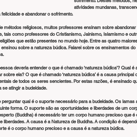
sofrimento. Destes métodos, n
atividades mundanas, transcend
 felicidade e abandonar o sofrimento.
de, tais como professores do Cristianismo, Jainismo, Islamismo e outr
ligiões que estão presentes no mundo hoje. Entre as quatro maiores
nsinou sobre a natureza búdica. Falarei sobre os ensinamentos d
a.
 sobre ela? O que é chamado ‘natureza búdica’ é a causa principal 
ntais de todos os seres sencientes. Por estas razões, é ensinado qu
a se atingir a budeidade.
guinte forma. O suporte são as oportunidades e liberdades de um co
desperto (Buddha) é necessário ter um corpo humano precioso que é
 e liberdades. A causa é a Natureza de Buddha. A condição é depen
porte é o corpo humano precioso e a causa é a natureza búdica.