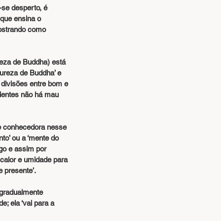
que ensina o 
mostrando como 
ureza de Buddha’ e 
 divisões entre bom e 
cientes não há mau 
e conhecedora nesse 
o’ ou a ‘mente do 
go e assim por 
calor e umidade para 
e presente’.
 gradualmente 
; ela ‘vai para a 