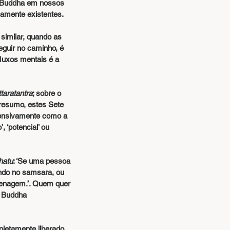
camente existentes.
guir no caminho, é 
luxos mentais é a 
taratantra
; sobre o 
resumo, estes Sete 
xtensivamente como a 
 ‘potencial’ ou 
hatu
: ‘Se uma pessoa 
ndo no samsara, ou 
menagem.’. Quem quer 
e Buddha 