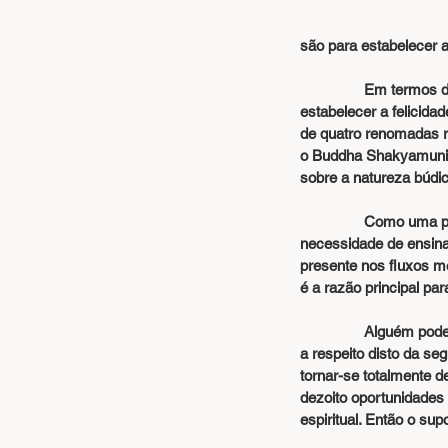
são para estabelecer a
                Em termos de métodos religiosos, muitos professores ensinam sobre abandonar o sofrimento e 
estabelecer a felicida
de quatro renomadas re
o Buddha Shakyamuni e
sobre a natureza búdic
                Como uma pessoa deveria entender o que é chamado ‘natureza búdica’? Qual é a razão para a 
necessidade de ensinar
presente nos fluxos me
é a razão principal par
                Alguém pode perguntar qual é o suporte necessário para a budeidade. Os lamas anteriores ensinaram 
a respeito disto da se
tornar-se totalmente 
dezoito oportunidades
espiritual. Então o su