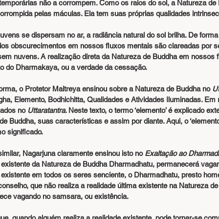
orrompida pelas máculas. Ela tem suas próprias qualidades intrinse
os obscurecimentos em nossos fluxos mentais são clareadas por se
 sem nuvens. A realização direta da Natureza de Buddha em nossos f
ão do Dharmakaya, ou a verdade da cessação.
  Da mesma forma, o Protetor Maitreya ensinou sobre a Natureza de Buddha no 
Ut
a, Elemento, Bodhichitta, Qualidades e Atividades Iluminadas. Em 
nados no
 Uttaratantra
. Neste texto, o termo ‘elemento’ é explicado e
 Buddha, suas características e assim por diante. Aqui, o ‘elemento’,
 significado.
De maneira similar, Nagarjuna claramente ensinou isto no 
Exaltação ao Dharmad
de existente da Natureza de Buddha Dharmadhatu, permanecerá vaga
de existente em todos os seres senciente, o Dharmadhatu, presto ho
onselho, que não realiza a realidade última existente na Natureza d
ce vagando no samsara, ou existência.