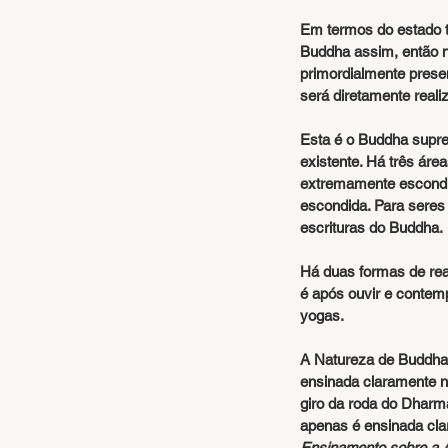
Em termos do estado 
Buddha assim, então nã
primordialmente presen
será diretamente reali
Esta é o Buddha supre
existente. Há três área
extremamente escondid
escondida. Para seres
escrituras do Buddha.
Há duas formas de real
é após ouvir e contemp
yogas.
A Natureza de Buddha
ensinada claramente no
giro da roda do Dharm
apenas é ensinada clar
Ensinamento sobre a 