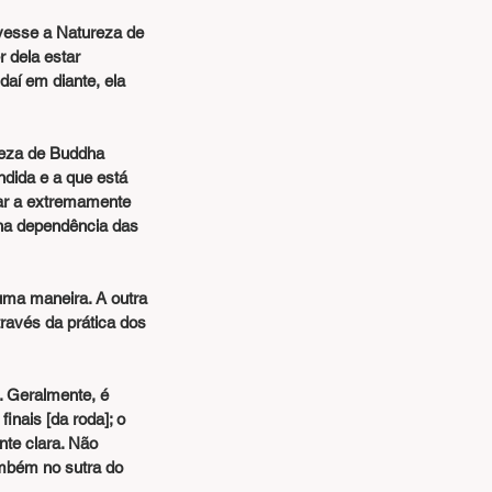
esse a Natureza de 
 dela estar 
aí em diante, ela 
reza de Buddha 
ndida e a que está 
ar a extremamente 
na dependência das 
uma maneira. A outra 
ravés da prática dos 
 Geralmente, é 
nais [da roda]; o 
te clara. Não 
ambém no sutra do 