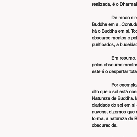
realizada, é o Dharm
                De 
Buddha em si. Contudo
há o Buddha em si. To
obscurecimentos e pel
purificados, a budeida
                Em resumo, é dito que as cinco máculas obscurecem a Natureza de Buddha, que está agora oculta 
pelos obscurecimentos 
este é o despertar tota
                Por exemplo, neste planeta, o sol está obscurecido por nuvens. Enquanto as nuvens permanecem, é 
dito que o sol está o
Natureza de Buddha. I
claridade do sol em s
nuvens, dizemos que o
forma, a natureza de 
obscurecida.