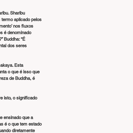
ibu. Sharibu 
m termo aplicado pelos 
mento’ nos fluxos 
tes é denominado 
” Buddha: “É 
tal dos seres 
akaya. Esta 
ta o que é isso que 
eza de Buddha, é 
sto, o significado 
s é o que tem estado 
uando diretamente 