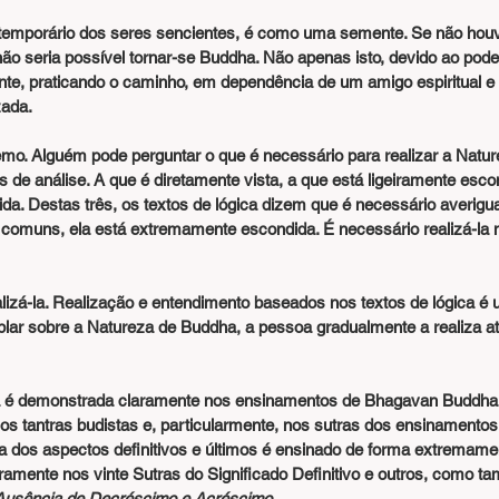
temporário dos seres sencientes, é como uma semente. Se não houv
o seria possível tornar-se Buddha. Não apenas isto, devido ao poder
te, praticando o caminho, em dependência de um amigo espiritual e d
zada.
mo. Alguém pode perguntar o que é necessário para realizar a Natu
s de análise. A que é diretamente vista, a que está ligeiramente esco
a. Destas três, os textos de lógica dizem que é necessário averigu
 comuns, ela está extremamente escondida. É necessário realizá-la 
izá-la. Realização e entendimento baseados nos textos de lógica é 
lar sobre a Natureza de Buddha, a pessoa gradualmente a realiza at
 é demonstrada claramente nos ensinamentos de Bhagavan Buddha.
s tantras budistas e, particularmente, nos sutras dos ensinamentos fi
a dos aspectos definitivos e últimos é ensinado de forma extremamen
amente nos vinte Sutras do Significado Definitivo e outros, como t
Ausência de Decréscimo e Acréscimo.