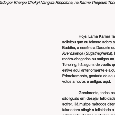
dado por Khenpo Chokyi Nangwa Rinpotche, na Karme Thegsum Tcholi
                Hoje, Lama Ka
solicitou que eu falasse sobre 
Buddha, a essência Daquele qu
Aventurança (
Sugathagharba
).
recém-chegados ou antigos n
Tcholing, há alguns de vocês q
estive aqui anteriormente e alg
Primeiramente, gostaria de sau
votos a novos e antigos aqui.
                Geralmente, todos os seres sencientes 
são iguais em desejar felicidad
sofrer. Há muitos métodos dife
falar sobre atingir a felicidade 