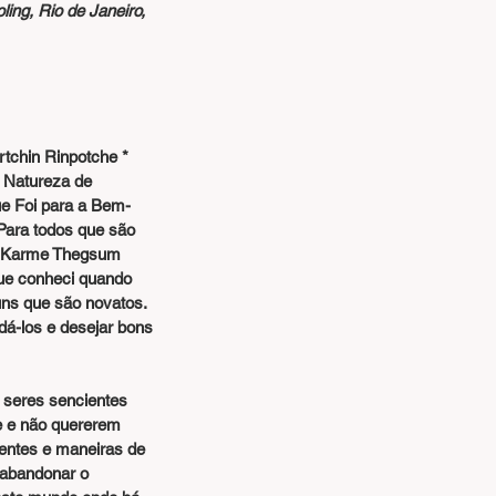
ng, Rio de Janeiro, 
rma Tartchin Rinpotche
 * 
a Natureza de 
e Foi para a Bem-
 Para todos que são 
a Karme Thegsum 
ue conheci quando 
uns que são novatos. 
dá-los e desejar bons 
e e não quererem 
rentes e maneiras de 
e abandonar o 