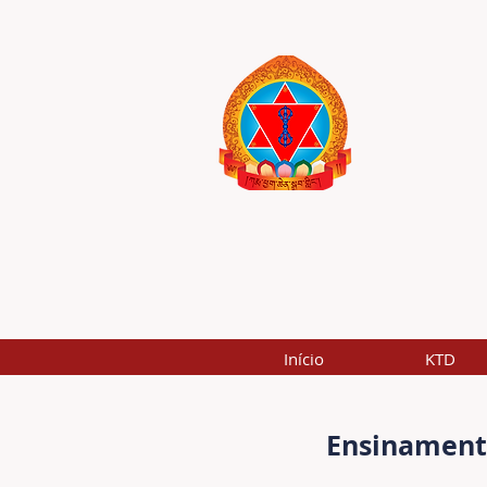
Início
KTD
Ensinament