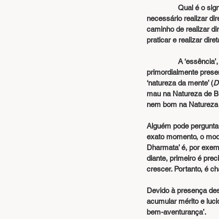
                Qual é o significado da condição do amigo espiritual? É ensinado que, para tornar-se desperto, é 
necessário realizar di
caminho de realizar d
praticar e realizar di
                A ‘essência’, ‘elemento’, ‘potencial’ ou ‘Aquele Ido Para a Bem-aventurança’ (Natureza de Buddha) está 
primordialmente prese
‘natureza da mente’ (
D
mau na Natureza de Bu
nem bom na Natureza 
Alguém pode perguntar
exato momento, o modo
Dharmata’ é, por exemp
diante, primeiro é pre
crescer. Portanto, é c
Devido à presença dess
acumular mérito e lucid
bem-aventurança’.