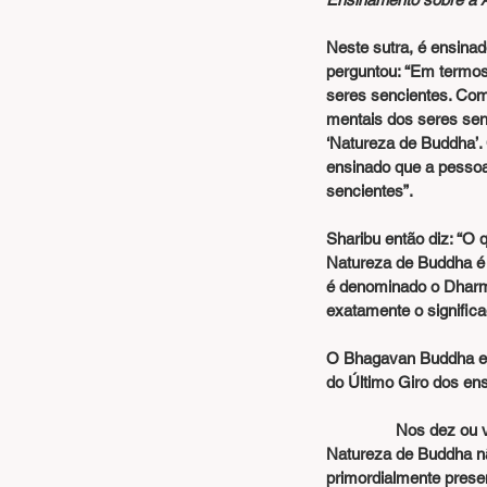
Neste sutra, é ensina
perguntou: “Em termos d
seres sencientes. Como
mentais dos seres sen
‘Natureza de Buddha’.
ensinado que a pessoa
sencientes”.
Sharibu então diz: “O
Natureza de Buddha é
é denominado o Dharm
exatamente o signifi
O Bhagavan Buddha ens
do Último Giro dos ens
                Nos dez ou vinte sutras sobre o significado definitivo e daí em diante, é claramente ensinado que a 
Natureza de Buddha nã
primordialmente prese