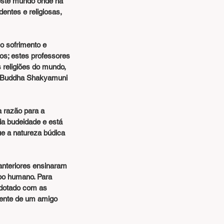
este mundo onde há 
entes e religiosas, 
os; estes professores 
 religiões do mundo, 
o Buddha Shakyamuni 
da budeidade e está 
e a natureza búdica 
rpo humano. Para 
 dotado com as 
dente de um amigo 