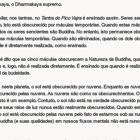
akaya, o Dharmakaya supremo.
modo similar, nos tantras, no 
Tantra do Pico Vajra
 é ensinado assim. Seres se
, isto está obscurecido por máculas temporárias. Quando estas mác
dos os seres sencientes são Buddha. No entanto, isto permanece obs
as máculas temporárias. Quando são eliminados, quando os dois o
de é diretamente realizada, como ensinado.
e, logo, não é realizada diretamente. É ensinado que quando é reali
l da budeidade.
bscurecido pelas nuvens. As nuvens são como os obscurecimentos. O
sto é um exemplo. Contudo, o sol não está na verdade obscurecido p
i e seus raios de luz nunca estão realmente obscurecidos. Quando e
 sol está obscurecido pelas nuvens pelo fato de estarmos sob as 
Buddha (e suas qualidades) em nossos fluxos mentais não está nunc