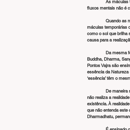
                As máculas temporárias não a corrompem. Como os raios do sol, a Natureza de Buddha em nossos 
fluxos mentais não é c
                Quando as nuvens se dispersam no ar, a radiância natural do sol brilha. De forma similar, quando as 
máculas temporárias d
como o sol que brilha
causa para a realizaç
              
Buddha, Dharma, Sangh
Pontos Vajra são ensi
essência da Natureza de
‘essência’ têm o mesmo
                
não realiza a realida
existência. À realida
que não entenda este c
Dharmadhatu, permane
                É ensinado que, quando alguém realiza a realidade existente, pode tornar-se completamente liberado 