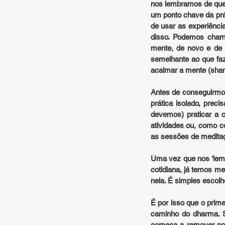
nos lembramos de que 
um ponto chave da prát
de usar as experiência
disso. Podemos chama
mente, de novo e de n
semelhante ao que fa
acalmar a mente (sha
Antes de conseguirmo
prática isolado, pre
devemos) praticar a 
atividades ou, como c
as sessões de meditaç
Uma vez que nos ‘lemb
cotidiana, já temos me
nela. É simples escolh
É por isso que o prim
caminho do dharma. 
começa a remover nos