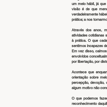
um meio hábil, já qu
visão é de que mend
verdadeiramente hábei
prática; a nos tornarm
Através dos anos, m
atividades cotidianas
à prática. O que cad
sentimos incapazes de
Em vez disso, caímos 
envolvidos conceitual
por libertação, por di
Acontece que enquant
orientação sobre mei
percepção, devoção, 
algum motivo não cons
O que podemos fazer 
reconhecimento daquil