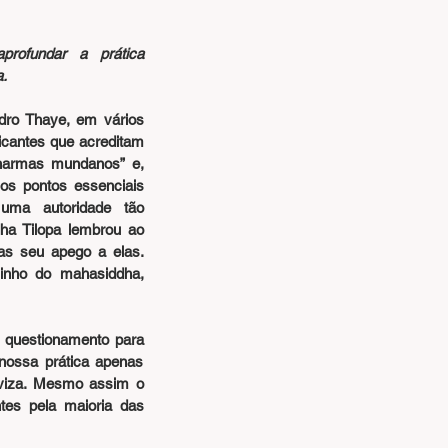
rofundar a prática 
.
ro Thaye, em vários 
icantes que acreditam 
armas mundanos” e, 
s pontos essenciais 
uma autoridade tão 
ha Tilopa lembrou ao 
s seu apego a elas. 
nho do mahasiddha, 
 questionamento para 
nossa prática apenas 
viza. Mesmo assim o 
es pela maioria das 