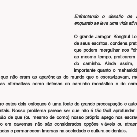
Enfrentando o desafio de ap
enquanto se leva uma vida ativa
O grande Jamgon Kongtrul Lod
de seus escritos, condena prat
que podem mergulhar nos “dh
ao mesmo tempo, praticarem o
do caminho. Ainda assim, 
importante quanto o mahasidd
a que não eram as aparências do mundo que o escravizavam, ma
as afirmativas como defesas do caminho monástico e do cami
re estes dois enfoques é uma fonte de grande preocupação e auto
ntais. Nosso problema parece ser que não é tão fácil aprofundar 
são de que (ou mesmo de como) nosso próprio apego nos escra
ro em cavernas não são considerados opções viáveis ou atraent
adas e permanecem imersas na sociedade e cultura ocidentais.