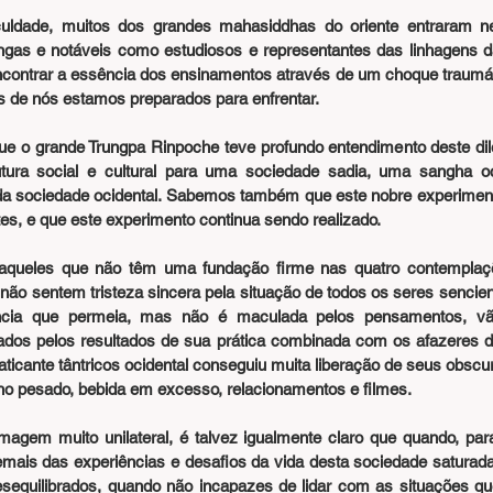
culdade, muitos dos grandes mahasiddhas do oriente entraram n
ongas e notáveis como estudiosos e representantes das linhagens da
contrar a essência dos ensinamentos através de um choque traumát
s de nós estamos preparados para enfrentar.
e o grande Trungpa Rinpoche teve profundo entendimento deste di
tura social e cultural para uma sociedade sadia, uma sangha oci
 da sociedade ocidental. Sabemos também que este nobre experimento
es, e que este experimento continua sendo realizado.
queles que não têm uma fundação firme nas quatro contemplaçõ
não sentem tristeza sincera pela situação de todos os seres sencie
ncia que permeia, mas não é maculada pelos pensamentos, vão
ados pelos resultados de sua prática combinada com os afazeres di
icante tântricos ocidental conseguiu muita liberação de seus obscu
lho pesado, bebida em excesso, relacionamentos e filmes.
agem muito unilateral, é talvez igualmente claro que quando, para 
emais das experiências e desafios da vida desta sociedade saturada
esequilibrados, quando não incapazes de lidar com as situações qu