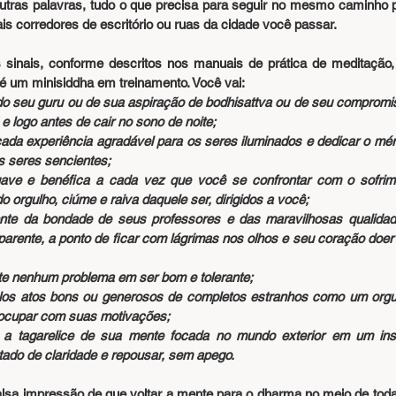
outras palavras, tudo o que precisa para seguir no mesmo caminho p
is corredores de escritório ou ruas da cidade você passar.
 sinais, conforme descritos nos manuais de prática de meditação,
é um minisiddha em treinamento. Você vai:
do seu guru ou de sua aspiração de bodhisattva ou de seu compromis
 logo antes de cair no sono de noite;
cada experiência agradável para os seres iluminados e dedicar o méri
s seres sencientes;
uave e benéfica a cada vez que você se confrontar com o sofrime
 orgulho, ciúme e raiva daquele ser, dirigidos a você;
ente da bondade de seus professores e das maravilhosas qualidad
rente, a ponto de ficar com lágrimas nos olhos e seu coração doer 
te nenhum problema em ser bom e tolerante; 
elos atos bons ou generosos de completos estranhos como um orgu
eocupar com suas motivações;
 a tagarelice de sua mente focada no mundo exterior em um inst
do de claridade e repousar, sem apego.
lsa impressão de que voltar a mente para o dharma no meio de todas