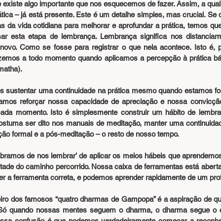
existe algo importante que nos esquecemos de fazer. Assim, a quali
ica – já está presente. Este é um detalhe simples, mas crucial. Se
s da vida cotidiana para melhorar e aprofundar a prática, temos que
r esta etapa de lembrança. Lembrança significa nos distanciarm
ovo. Como se fosse para registrar o que nela acontece. Isto é, pr
zemos a todo momento quando aplicamos a percepção à prática bás
matha).
s sustentar uma continuidade na prática mesmo quando estamos fo
cisamos reforçar nossa capacidade de apreciação e nossa convicç
cada momento. Isto é simplesmente construir um hábito de lembra
ostuma ser dito nos manuais de meditação, manter uma continuidad
ão formal e a pós-meditação – o resto de nosso tempo.
ramos de nos lembrar’ de aplicar os meios hábeis que aprendemos 
tade do caminho percorrido. Nossa caixa de ferramentas está aberta
er a ferramenta correta, e podemos aprender rapidamente de um prof
eiro dos famosos “quatro dharmas de Gampopa” é a aspiração de qu
Só quando nossas mentes seguem o dharma, o dharma segue o c
sa confusão é que podemos verdadeiramente começar a reconhec