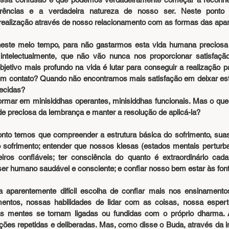
rências e a verdadeira natureza de nosso ser. Neste ponto
ealização através de nosso relacionamento com as formas das apar
ste meio tempo, para não gastarmos esta vida humana preciosa e
telectualmente, que não vão nunca nos proporcionar satisfaçã
etivo mais profundo na vida é lutar para conseguir a realização pa
 contato? Quando não encontramos mais satisfação em deixar esta
ecidas?
rmar em minisiddhas operantes, minisiddhas funcionais. Mas o que 
ade preciosa da lembrança e manter a resolução de aplicá-la?
nto temos que compreender a estrutura básica do sofrimento, sua
 sofrimento; entender que nossos klesas (estados mentais perturb
ros confiáveis; ter consciência do quanto é extraordinário cada
 humano saudável e consciente; e confiar nosso bem estar às fonte
a aparentemente difícil escolha de confiar mais nos ensinament
mentos, nossas habilidades de lidar com as coisas, nossa espert
s mentes se tornam ligadas ou fundidas com o próprio dharma. A 
ções repetidas e deliberadas. Mas, como disse o Buda, através da i