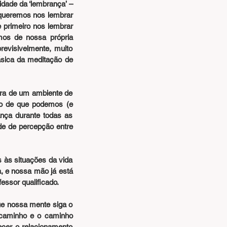
dade da ‘lembrança’ – 
 queremos nos lembrar 
 primeiro nos lembrar 
os de nossa própria 
evisivelmente, muito 
ica da meditação de 
ra de um ambiente de 
ão de que podemos (e 
nça durante todas as 
e de percepção entre 
às situações da vida 
, e nossa mão já está 
essor qualificado.
e nossa mente siga o 
aminho e o caminho 
er o relacionamento 