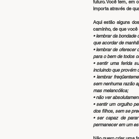
futuro. Você tem, em 
importa através de qua
Aqui estão alguns dos
caminho, de que você 
• lembrar da bondade 
que acordar de manhã e
• lembrar de oferecer 
para o bem de todos o
• sentir uma ferida s
incluindo que provém do
• lembrar freqüentem
sem nenhuma razão apa
mas melancólica;
• não ver absolutamen
• sentir um orgulho p
dos filhos, sem se pr
• ser capaz de parar
permanecer em um esta
Não quero criar uma fa