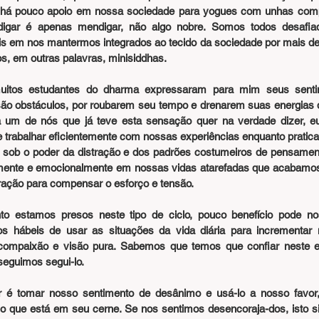
e há pouco apoio em nossa sociedade para yogues com unhas compr
igar é apenas mendigar, não algo nobre. Somos todos desafia
s em nos mantermos integrados ao tecido da sociedade por mais de
os, em outras palavras, minisiddhas.
uitos estudantes do dharma expressaram para mim seus senti
 são obstáculos, por roubarem seu tempo e drenarem suas energias 
a um de nós que já teve esta sensação quer na verdade dizer, eu
 trabalhar eficientemente com nossas experiências enquanto pratica
sob o poder da distração e dos padrões costumeiros de pensamento
mente e emocionalmente em nossas vidas atarefadas que acabamos 
stração para compensar o esforço e tensão.
o estamos presos neste tipo de ciclo, pouco benefício pode nos
os hábeis de usar as situações da vida diária para incrementar 
compaixão e visão pura. Sabemos que temos que confiar neste e
eguimos segui-lo.
é tomar nosso sentimento de desânimo e usá-lo a nosso favor, a
o que está em seu cerne. Se nos sentimos desencoraja-dos, isto si