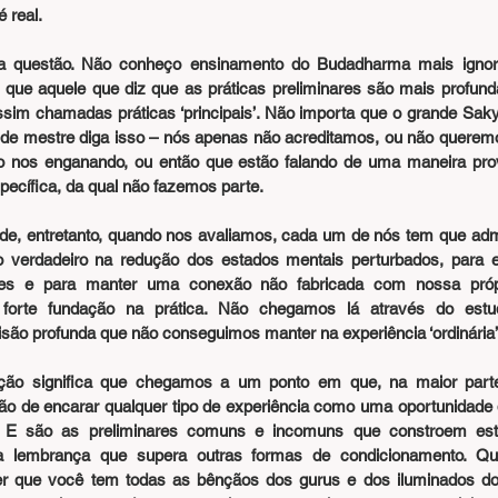
 real.
a questão. Não conheço ensinamento do Budadharma mais ignorad
o que aquele que diz que as práticas preliminares são mais profund
sim chamadas práticas ‘principais’. Não importa que o grande Sakya
de mestre diga isso – nós apenas não acreditamos, ou não queremo
 nos enganando, ou então que estão falando de uma maneira provi
pecífica, da qual não fazemos parte.
de, entretanto, quando nos avaliamos, cada um de nós tem que admit
 verdadeiro na redução dos estados mentais perturbados, para ex
es e para manter uma conexão não fabricada com nossa própri
forte fundação na prática. Não chegamos lá através do est
são profunda que não conseguimos manter na experiência ‘ordinária’ 
ação significa que chegamos a um ponto em que, na maior part
o de encarar qualquer tipo de experiência como uma oportunidade de
s. E são as preliminares comuns e incomuns que constroem est
a lembrança que supera outras formas de condicionamento. Qu
zer que você tem todas as bênçãos dos gurus e dos iluminados do