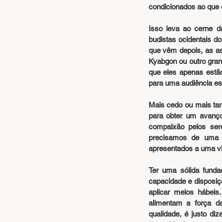
condicionados ao que é
Isso leva ao cerne d
budistas ocidentais d
que vêm depois, as as
Kyabgon ou outro gran
que eles apenas estão
para uma audiência es
Mais cedo ou mais tar
para obter um avanço
compaixão pelos ser
precisamos de uma 
apresentados a uma vi
Ter uma sólida fund
capacidade e disposiçã
aplicar meios hábei
alimentam a força d
qualidade, é justo di