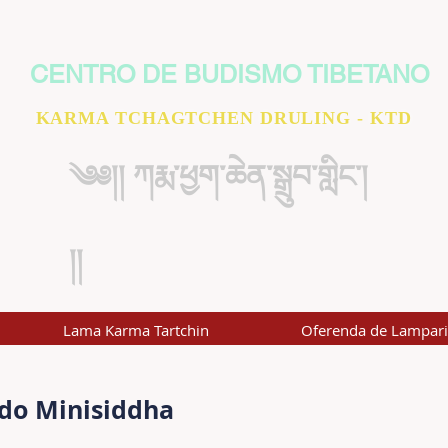
CENTRO DE BUDISMO TIBETANO
KARMA TCHAGTCHEN DRULING - KTD
༄༅།། ཀརྨ་ཕྱག་ཆེན་སྒྲུབ་གླིང་།
།།
Lama Karma Tartchin
Oferenda de Lampar
do Minisiddha