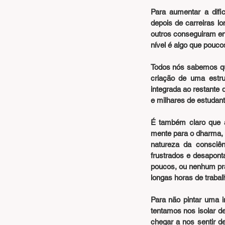
Para aumentar a difi
depois de carreiras l
outros conseguiram en
nível é algo que pouco
Todos nós sabemos qu
criação de uma estru
integrada ao restante
e milhares de estudant
É também claro que a
mente para o dharma, 
natureza da consciê
frustrados e desapont
poucos, ou nenhum prat
longas horas de traba
Para não pintar uma im
tentamos nos isolar d
chegar a nos sentir d