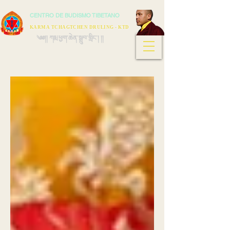
CENTRO DE BUDISMO TIBETANO
KARMA TCHAGTCHEN DRULING - KTD
༄༅།། ཀརྨ་ཕྱག་ཆེན་སྒྲུབ་གླིང་། །།