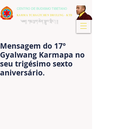
CENTRO DE BUDISMO TIBETANO
KARMA TCHAGTCHEN DRULING - KTD
༄༅།། ཀརྨ་ཕྱག་ཆེན་སྒྲུབ་གླིང་། །།
Mensagem do 17º
Gyalwang Karmapa no
seu trigésimo sexto
aniversário.