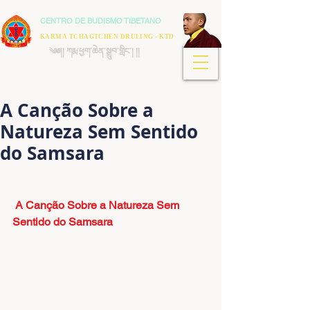
CENTRO DE BUDISMO TIBETANO
KARMA TCHAGTCHEN DRULING - KTD
༄༅།། ཀརྨ་ཕྱག་ཆེན་སྒྲུབ་གླིང་། །།
A Canção Sobre a
Natureza Sem Sentido
do Samsara
 A Canção Sobre a Natureza Sem 
Sentido do Samsara