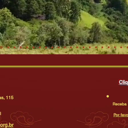
Cliq
as, 115
Receba 
l
Por favo
.org.br