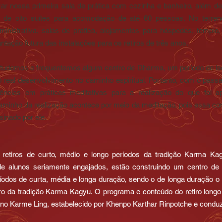
ar nossa primeira sala de prática com cozinha e banheiro, além de
rá de oito suítes para acomodação de até 60 pessoas. No terre
nistrativa, salas de prática, alojamentos para hóspedes, templo,
tação futura das instalações para os retiros de três anos.
demos e frequentemos algum centro de Dharma, um período de isol
o real desenvolvimento no caminho espiritual. Portanto, com o pass
ências em práticas meditativas para a realização do que foi 
inho da realização acontece por meio da meditação, pois essa cond
sinado por ele.
 retiros de curto, médio e longo períodos da tradição Karma Ka
 alunos seriamente engajados, estão construindo um centro de re
íodos de curta, média e longa duração, sendo o de longa duração o t
da tradição Karma Kagyu. O programa e conteúdo do retiro longo 
ano Karme Ling, estabelecido por Khenpo Karthar Rinpotche e conduzi