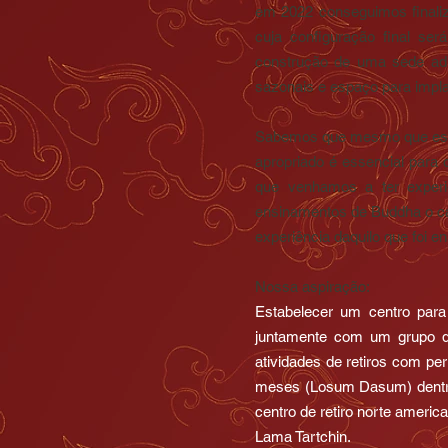
em 2022 conseguimos finaliz
cuja configuração final se
construção de uma sede admi
sazonais e espaço para implan
Sabemos que mesmo que estu
apropriado é essencial para 
que venhamos a ter experi
ensinamentos de Buddha o cam
experiência daquilo que foi en
Nossa aspiração:
Estabelecer um centro para
juntamente com um grupo de
atividades de retiros com per
meses (Losum Dasum) dentro 
centro de retiro norte americ
Lama Tartchin.