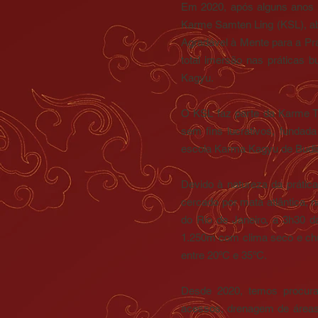
Em 2020, após alguns anos 
Karme Samten Ling (KSL), ab
Agradável à Mente para a Pr
total imersão nas práticas b
Kagyu.
O KSL faz parte da Karme T
sem fins lucrativos, funda
escola Karma Kagyu de Budis
Devido à natureza da prática
cercado por mata atlântica, 
do Rio de Janeiro, a 3h30 d
1.250m com clima seco e chuv
entre 20ºC e 35ºC.
Desde 2020, temos procurad
acessos, drenagem de áreas 