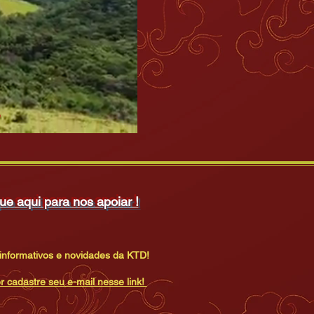
ue aqui para nos apoiar !
informativos e novidades da KTD!
r cadastre seu e-mail nesse link!