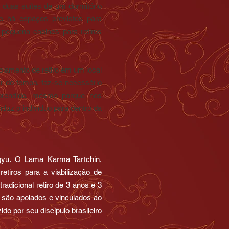
 duas suítes de um dormitório
no há espaços previstos para
 pequena cabines para retiros
amento de retiro em um local
ar do tempo, faz-se necessário
aprendido, mesmo porque nos
uz o indivíduo para dentro da
gyu.
O Lama Karma Tartchin,
tiros para a viabilização de
radicional retiro de 3 anos e 3
são apoiados e vinculados ao
do por seu discípulo brasileiro