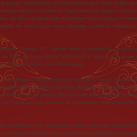
de buscas, encontramos um local precioso para nosso projeto n
reviação de Karme Drubde Yid Ong Samten Ling, significa “Local (J
ática dos Meios de Realização da Linhagem Karma Kagyu” em tibetan
udistas, um espaço para retiros individuais e coletivos voltados 
hegsum Tcholing – KTT, que tem sede no Humaitá/RJ e é uma or
da em 2007 pelo Lama Karma Tartchin com o objetivo de propagar 
mo Tibetano, liderado pelo XVII Karmapa.
 de meditação, o local condizente é afastado e fica em área não urba
na localidade de Macabu de Boa Vista, distrito de Barra Alegre, mun
a cidade do Rio de Janeiro. Tem uma área aproximada de 50 hecta
as mais localizadas no verão. As temperaturas no inverno oscilam 
o estabelecer uma infraestrutura mínima para que possamos rea
e preparação do terreno para as primeiras construções foram as p