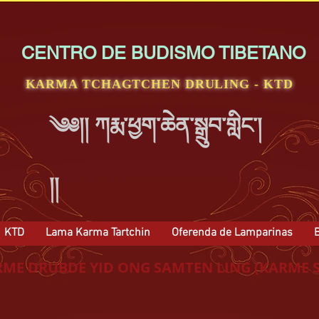
CENTRO DE BUDISMO TIBETANO
KARMA TCHAGTCHEN DRULING - KTD
༄༅།། ཀརྨ་ཕྱག་ཆེན་སྒྲུབ་གླིང་།
།།
KTD
Lama Karma Tartchin
Oferenda de Lamparinas
B
RME DRUBDE YID ONG SAMTEN LING (KARME 