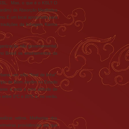
o KSL. Mas, o que é o KSL? O
ardim) da Absorção Meditativa
o. É um local apropriado para
às tradições da linhagem Karma
ganização não governamental,
no Brasil os ensinamentos da
na, um sítio “final de linha”,
icípio de Bom Jardim no Estado
res e está a uma altitude de
entre 5ºC e 20ºC e, no verão,
lizar retiros. Melhorias dos
rimeiras providências até que