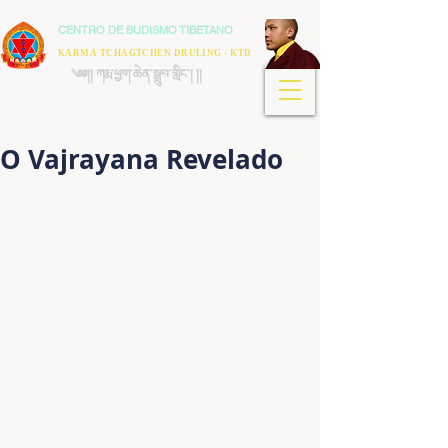
CENTRO DE BUDISMO TIBETANO
KARMA TCHAGTCHEN DRULING - KTD
༄༅།། ཀརྨ་ཕྱག་ཆེན་སྒྲུབ་གླིང་། །།
O Vajrayana Revelado