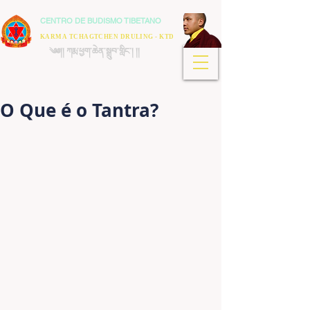
CENTRO DE BUDISMO TIBETANO
KARMA TCHAGTCHEN DRULING - KTD
༄༅།། ཀརྨ་ཕྱག་ཆེན་སྒྲུབ་གླིང་། །།
O Que é o Tantra?