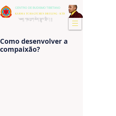
CENTRO DE BUDISMO TIBETANO
KARMA TCHAGTCHEN DRULING - KTD
༄༅།། ཀརྨ་ཕྱག་ཆེན་སྒྲུབ་གླིང་། །།
Como desenvolver a
compaixão?