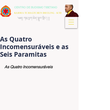
CENTRO DE BUDISMO TIBETANO
KARMA TCHAGTCHEN DRULING - KTD
༄༅།། ཀརྨ་ཕྱག་ཆེན་སྒྲུབ་གླིང་། །།
As Quatro
Incomensuráveis e as
Seis Paramitas
As Quatro Incomensuráveis