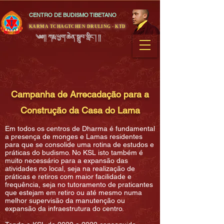
CENTRO DE BUDISMO TIBETANO
KARMA TCHAGTCHEN DRULING - KTD
༄༅།། ཀརྨ་ཕྱག་ཆེན་སྒྲུབ་གླིང་། །།
Campanha de Arrecadação para a
Construção da Casa do Lama
Em todos os centros de Dharma é fundamental
a presença de monges e Lamas residentes
para que se consolide uma rotina de estudos e
práticas do budismo. No KSL isto também é
muito necessário para a expansão das
atividades no local, seja na realização de
práticas e retiros com maior facilidade e
frequência, seja no tutoramento de praticantes
que estejam em retiro ou até mesmo numa
melhor supervisão da manutenção ou
expansão da infraestrutura do centro.