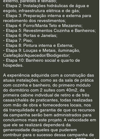
externo, paredes e telhado;
- Etapa 2: Instalações hidráulicas de água e
esgoto, infraestrutura elétrica e de gás;
- Etapa 3: Preparação interna e externa para
recebimento dos revestimentos;
- Etapa 4: Forro/Manta Teto e Mezanino;
- Etapa 5: Revestimentos Cozinha e Banheiros;
- Etapa 6: Portas e Janelas;
- Etapa 7: Piso;
- Etapa 8: Pintura interna e Externa;
- Etapa 9: Louças e Metais, iluminação,
Calefação/Aquecedor/Biodigestor;
- Etapa 10: Banheiro social e quarto de
hóspedes.
A experiência adquirida com a construção das
atuais instalações, como as da sala de prática
com cozinha e banheiro, do primeiro módulo
do dormitório com 2 suítes com 40m2, da
primeira cabine individual de retiro e de três
casas/chalés de praticantes, todas realizadas
com mão de obra e fornecedores locais, nos
dá tranquilidade e garantia de que os recursos
da campanha serão bem administrados para
concluirmos mais este projeto. A velocidade em
que ele se realizará dependerá da
generosidade daqueles que puderem
contribuir para o sucesso dessa campanha de