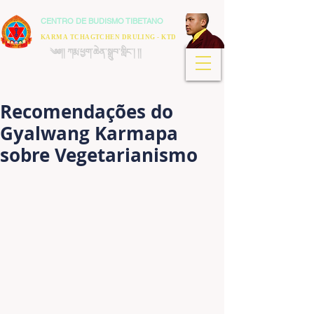
CENTRO DE BUDISMO TIBETANO
KARMA TCHAGTCHEN DRULING - KTD
༄༅།། ཀརྨ་ཕྱག་ཆེན་སྒྲུབ་གླིང་། །།
Recomendações do
Gyalwang Karmapa
sobre Vegetarianismo