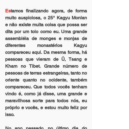
Es
tamos finalizando agora, de forma 
muito auspiciosa, o 25° Kagyu Monlan 
e não existe muita coisa que possa ser 
dita por um tolo como eu. Uma grande 
assembléia de monges e monjas de 
diferentes monastérios Kagyu 
compareceu aqui. Da mesma forma, há 
pessoas que vieram de Ü, Tsang e 
Kham no Tibet. Grande número de 
pessoas de terras estrangeiras, tanto no 
oriente quanto no ocidente, também 
compareceu. Que todos vocês tenham 
vindo é, como já disse, uma grande e 
maravilhosa sorte para todos nós, eu 
próprio e vocês, e estou muito feliz por 
isso.
No ano passado, no último dia do 