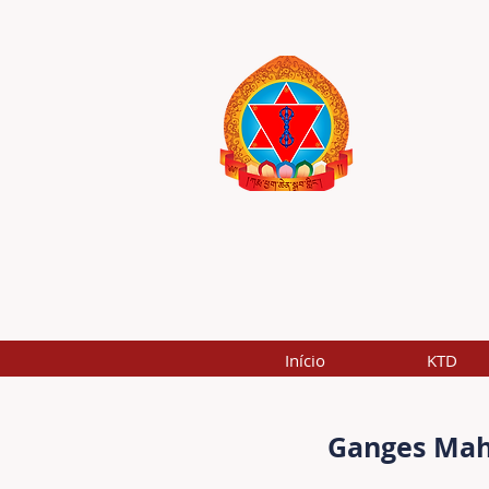
Início
KTD
Ganges Mahā