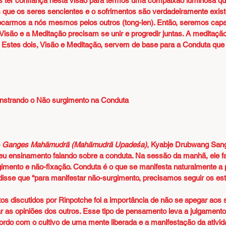
 ter confiança nesta visão para termos uma compaixão luminosa que
 que os seres sencientes e o sofrimentos são verdadeiramente exis
trocarmos a nós mesmos pelos outros (tong-len). Então, seremos cap
Visão e a Meditação precisam se unir e progredir juntas. A meditaç
. Estes dois, Visão e Meditação, servem de base para a Conduta que
strando o Não surgimento na Conduta
 
Ganges Mahāmudrā (Mahāmudrā Upadeśa)
, Kyabje Drubwang San
eu ensinamento falando sobre a conduta. Na sessão da manhã, ele fal
mento e não-fixação. Conduta é o que se manifesta naturalmente a p
disse que “para manifestar não-surgimento, precisamos seguir os es
s discutidos por Rinpotche foi a importância de não se apegar aos 
 as opiniões dos outros. Esse tipo de pensamento leva a julgamento 
do com o cultivo de uma mente liberada e a manifestação da atividad