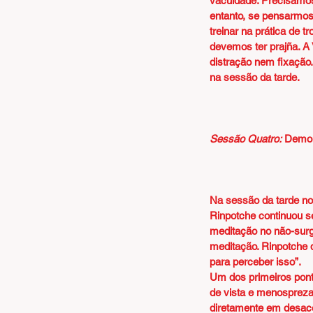
vacuidade. Precisamos
entanto, se pensarmos
treinar na prática de 
devemos ter prajña. A 
distração nem fixação
na sessão da tarde.
Sessão Quatro:
Demon
Na sessão da tarde no
Rinpotche continuou s
meditação no não-surgi
meditação. Rinpotche 
para perceber isso”.
Um dos primeiros ponto
de vista e menosprezar
diretamente em desacor