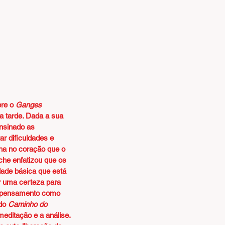
re o 
Ganges 
a tarde. Dada a sua 
nsinado as 
ar dificuldades e 
nha no coração que o 
he enfatizou que os 
ade básica que está 
r uma certeza para 
o pensamento como 
do 
Caminho do 
meditação e a análise. 