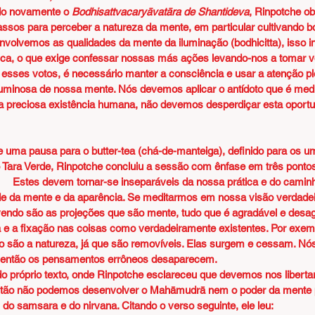
do novamente o 
Bodhisattvacaryāvatāra de Shantideva
, Rinpotche o
passos para perceber a natureza da mente, em particular cultivando bod
volvemos as qualidades da mente da iluminação (bodhicitta), isso i
ica, o que exige confessar nossas más ações levando-nos a tomar vo
ses votos, é necessário manter a consciência e usar a atenção pl
luminosa de nossa mente. Nós devemos aplicar o antídoto que é medi
ta preciosa existência humana, não devemos desperdiçar esta oport
 uma pausa para o butter-tea (chá-de-manteiga), definido para os u
o Tara Verde, Rinpotche concluiu a sessão com ênfase em três pontos 
    Estes devem tornar-se inseparáveis da nossa prática e do caminh
ade da mente e da aparência. Se meditarmos em nossa visão verdadeir
endo são as projeções que são mente, tudo que é agradável e desag
ta e a fixação nas coisas como verdadeiramente existentes. Por exe
o são a natureza, já que são removíveis. Elas surgem e cessam. Nó
e então os pensamentos errôneos desaparecem.
do próprio texto, onde Rinpotche esclareceu que devemos nos libert
 então não podemos desenvolver o Mahāmudrā nem o poder da mente p
l do samsara e do nirvana. Citando o verso seguinte, ele leu: