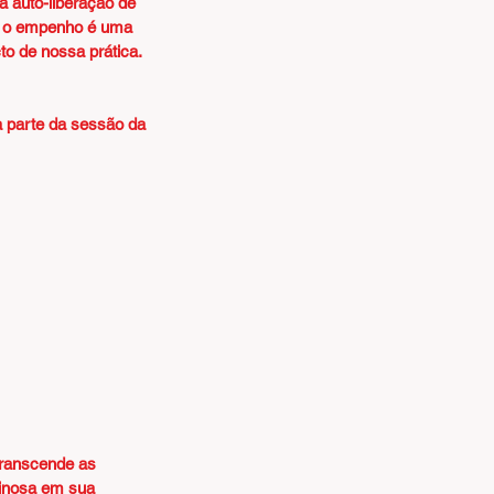
 auto-liberação de 
, o empenho é uma 
o de nossa prática.
 parte da sessão da 
transcende as 
minosa em sua 