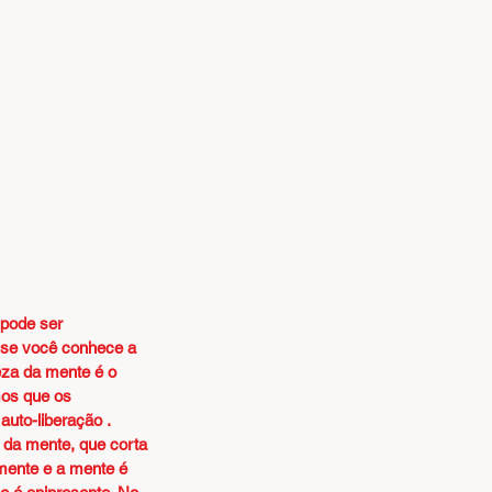
 pode ser 
 se você conhece a 
eza da mente é o 
mos que os 
uto-liberação .
 da mente, que corta 
mente e a mente é 