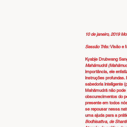
10 de janeiro, 2019 Mo
Sessão Três:
Visão e 
Kyabje Drubwang Sang
Mahāmudrā (Mahāmud
importância, ele enfat
instruções profundas. 
sabedoria inteligente 
Mahāmudrā não pode se
obscurecimentos do p
presente em todos nós
se repousar nessa nat
uma ajuda para a práti
Bodhisattva, de Shant