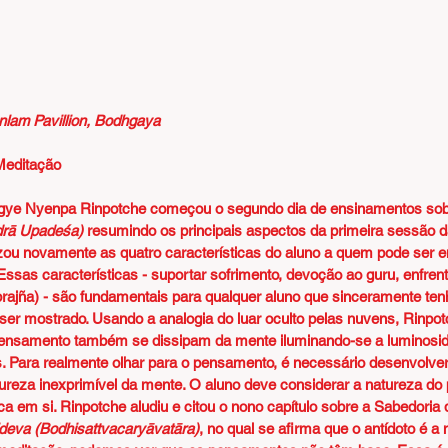
nlam Pavillion, Bodhgaya
Meditação
ye Nyenpa Rinpotche começou o segundo dia de ensinamentos sob
rā Upadeśa)
 resumindo os principais aspectos da primeira sessão d
izou novamente as quatro características do aluno a quem pode ser e
Essas características - suportar sofrimento, devoção ao guru, enfrent
(prajña) - são fundamentais para qualquer aluno que sinceramente te
r mostrado. Usando a analogia do luar oculto pelas nuvens, Rinpotc
ensamento também se dissipam da mente iluminando-se a luminosid
. Para realmente olhar para o pensamento, é necessário desenvolve
ureza inexprimível da mente. O aluno deve considerar a natureza d
ca em si. Rinpotche aludiu e citou o nono capítulo sobre a Sabedoria 
ideva (Bodhisattvacaryāvatāra)
, no qual se afirma que o antídoto é a 