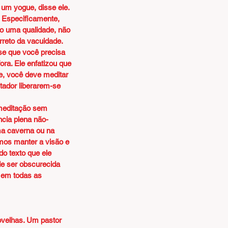
 um yogue, disse ele.
 Especificamente, 
 uma qualidade, não 
reto da vacuidade. 
se que você precisa 
ra. Ele enfatizou que 
e, você deve meditar 
tador liberarem-se 
meditação sem 
cia plena não-
ma caverna ou na 
mos manter a visão e 
o texto que ele 
e ser obscurecida 
 em todas as 
ovelhas. Um pastor 