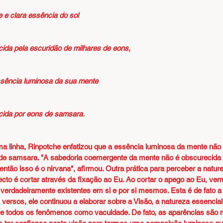
 e clara essência do sol
ida pela escuridão de milhares de eons,
sência luminosa da sua mente
ida por eons de samsara.
ma linha, Rinpotche enfatizou que a essência luminosa da mente não
de samsara. "A sabedoria coemergente da mente não é obscurecida
ntão isso é o nirvana", afirmou. Outra prática para perceber a natur
cto é cortar através da fixação ao Eu. Ao cortar o apego ao Eu, ve
erdadeiramente existentes em si e por si mesmos. Esta é de fato a a
ersos, ele continuou a elaborar sobre a Visão, a natureza essencial
e todos os fenômenos como vacuidade. De fato, as aparências são 