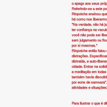
o apego aos seus própr
Referindo-se a este p
Rinpotche ensinou qu
há como nos liberarmo
"Na verdade, não há ju
ter confiança na vacui
você não pode ser libe
sem julgamento ou fixa
por si mesmas."
Rinpotche então falou
distrações. Especific
distraída, e auto-lib
cidade. Entrar na sol
a meditação em todas a
também havia discutid
por eons de samsara”.
atividades e situações
Para ilustrar o que é 