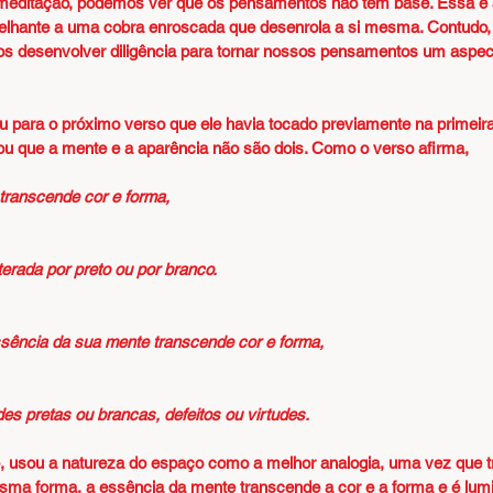
 meditação, podemos ver que os pensamentos não têm base. Essa é a
lhante a uma cobra enroscada que desenrola a si mesma. Contudo
 desenvolver diligência para tornar nossos pensamentos um aspect
 para o próximo verso que ele havia tocado previamente na primeira
cou que a mente e a aparência não são dois. Como o verso afirma,
transcende cor e forma,
rada por preto ou por branco.
ência da sua mente transcende cor e forma,
es pretas ou brancas, defeitos ou virtudes.
e, usou a natureza do espaço como a melhor analogia, uma vez que 
esma forma, a essência da mente transcende a cor e a forma e é lu