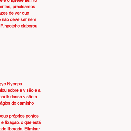
 é onipresente. No 
tentes, precisamos 
azes de ver que 
ão não deve ser nem 
 Rinpotche elaborou 
gye Nyenpa 
ou sobre a visão e a 
artir dessa visão e 
tágios do caminho 
seus próprios pontos 
e fixação, o que está 
e liberada. Eliminar 