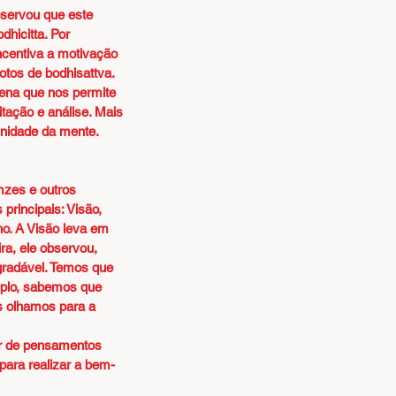
bservou que este 
hicitta. Por 
ncentiva a motivação 
tos de bodhisattva. 
ena que nos permite 
tação e análise. Mais 
unidade da mente.
mzes e outros 
principais: Visão, 
o. A Visão leva em 
a, ele observou, 
radável. Temos que 
mplo, sabemos que  
s olhamos para a 
ar de pensamentos 
ara realizar a bem-