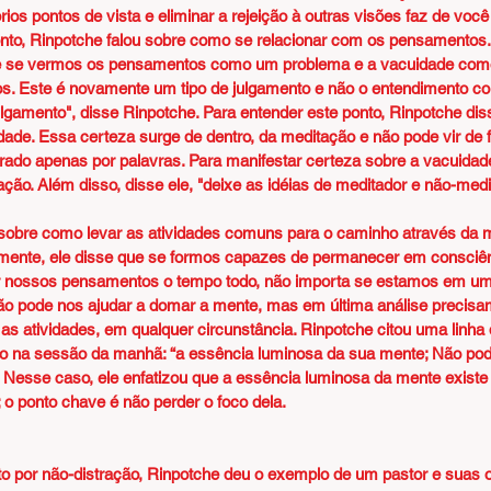
ios pontos de vista e eliminar a rejeição à outras visões faz de você
onto, Rinpotche falou sobre como se relacionar com os pensamentos.
e se vermos os pensamentos como um problema e a vacuidade como
s. Este é novamente um tipo de julgamento e não o entendimento cor
lgamento", disse Rinpotche. Para entender este ponto, Rinpotche dis
dade. Essa certeza surge de dentro, da meditação e não pode vir de fo
rado apenas por palavras. Para manifestar certeza sobre a vacuidad
ção. Além disso, disse ele, "deixe as idéias de meditador e não-medi
 sobre como levar as atividades comuns para o caminho através da 
amente, ele disse que se formos capazes de permanecer em consciên
erar nossos pensamentos o tempo todo, não importa se estamos em u
idão pode nos ajudar a domar a mente, mas em última análise precisa
s atividades, em qualquer circunstância. Rinpotche citou uma linha d
o na sessão da manhã: “a essência luminosa da sua mente; Não pod
 Nesse caso, ele enfatizou que a essência luminosa da mente existe
; o ponto chave é não perder o foco dela.
dito por não-distração, Rinpotche deu o exemplo de um pastor e suas 