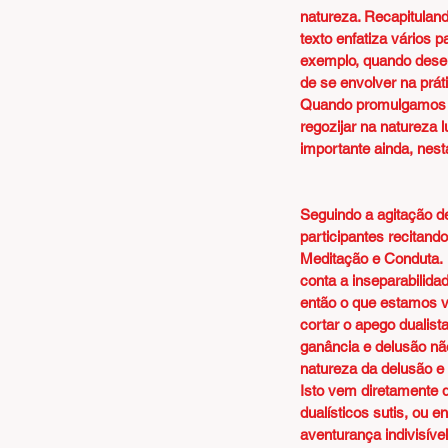
natureza. Recapitulan
texto enfatiza vários 
exemplo, quando desen
de se envolver na prát
Quando promulgamos es
regozijar na natureza 
importante ainda, nes
Seguindo a agitação de
participantes recitand
Meditação e Conduta.  
conta a inseparabilid
então o que estamos v
cortar o apego dualis
ganância e delusão nã
natureza da delusão 
Isto vem diretamente 
dualísticos sutis, ou
aventurança indivisíve