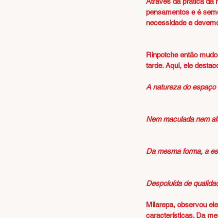
Através da prática da
pensamentos e é seme
necessidade e devemos
Rinpotche então mudou
tarde. Aqui, ele desta
A natureza do espaço 
Nem maculada nem alte
Da mesma forma, a ess
Despoluída de qualidad
Milarepa, observou el
características. Da m